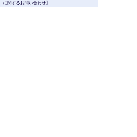
に関するお問い合わせ】
〒279-0004千葉県浦安市猫実5-18-20
TEL:050-3188-0843
※受付時間は土日祝を
除く平日11：00～17：00となります。
お問い合わせ